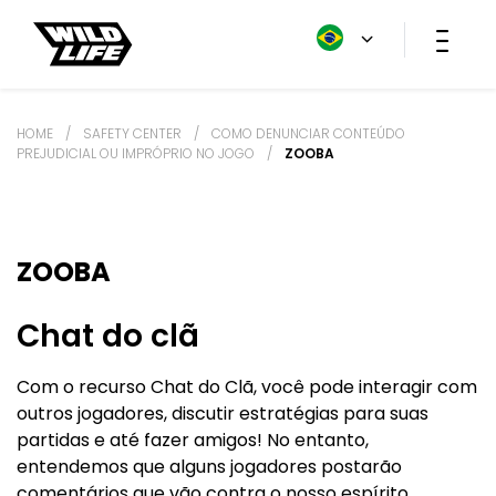
HOME
/
SAFETY CENTER
/
COMO DENUNCIAR CONTEÚDO
PREJUDICIAL OU IMPRÓPRIO NO JOGO
/
ZOOBA
ZOOBA
Chat do clã
Com o recurso Chat do Clã, você pode interagir com
outros jogadores, discutir estratégias para suas
partidas e até fazer amigos! No entanto,
entendemos que alguns jogadores postarão
comentários que vão contra o nosso espírito